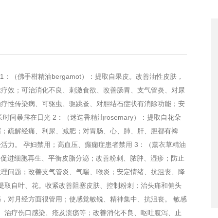
ergamot）：提取自果皮。改善油性皮肤，
佳疗效；可治消化不良、刺激食欲、改善肠胃、支气管炎、对尿
治疗性传染病、可驱虫、驱跳蚤、对胆结石症状有消除功能；安
间暴露在日光 2：（迷迭香精油rosemary）：提取自花朵
屑；疏解经痛、利尿、减肥；对胃肠、心、肺、肝、胆都有裨
活力。 孕妇禁用；高血压、癫痫症患者禁用 3：（薰衣草精油
晒伤，促进细胞再生、平衡皮脂分泌；改善粉刺、脓肿、湿疹；防止
生理问题；改善支气管炎、气喘、喉炎；安定情绪、抗沮丧、降
l）：提取自叶、花。收紧改善阻塞皮肤、控制粉刺；治头痛和偏头
，对月经方面很管用；使感觉敏锐、精神集中、抗沮丧。 敏感
自花。治疗伤口感染、疮及溃疡等；改善消化不良、呕吐腹泻、止