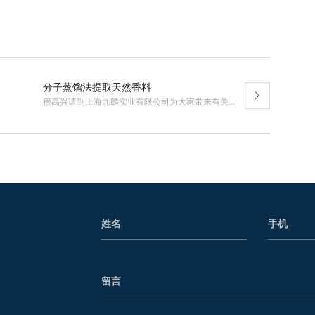
分子蒸馏法提取天然香料
很高兴请到上海九麟实业有限公司为大家带来有关...
姓名
手机
留言