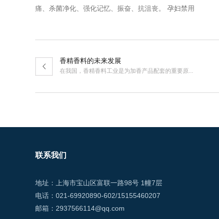
痛、杀菌净化、强化记忆、振奋、抗沮丧。 孕妇禁用
香精香料的未来发展
在我国，香精香料工业是为加香产品配套的重要原...
联系我们
地址：上海市宝山区富联一路98号 1幢7层
电话：021-69920890-602/15155460207
邮箱：2937566114@qq.com