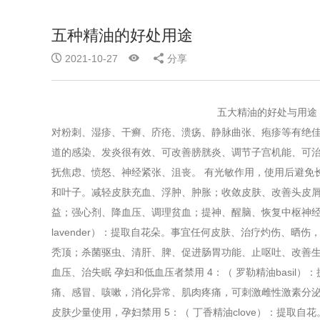
五种精油的好处用途
2021-10-27
分享
五大精油的好处与用途 1：（佛手柑精油b
对粉刺、湿疹、干癣、庎疮、溃疡、静脉曲张、疱疹等有绝
道的感染、发炎很有效、可改善膀胱炎、调节子宫机能、可
抚焦虑、愤怒、神经紧张、沮丧。 有光敏作用，使用后避免长时
和叶子。减轻皮肤充血、浮肿、肿胀；收敛皮肤、改善头皮
益；强心剂、降血压、调理贫血；提神、醒脑、恢复中枢神经
lavender）：提取自花朵。事宜任何皮肤、治疗灼伤、
秃顶；杀菌驱虫、清肝、脾、促进肠胃功能、止呕吐、改善
血压、治失眠 孕妇和低血压者禁用 4：（ 罗勒精油basi
痛、感冒、咳嗽，消化异常、肌肉疼痛，可刺激雌性激素分泌
皮肤少量使用，孕妇禁用 5：（ 丁香精油clove）：提取